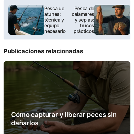
P
Pesca de
Pesca de
atunes:
calamares
o
técnica y
y sepias:
equipo
trucos
s
necesario
prácticos
t
Publicaciones relacionadas
n
a
v
i
g
a
Cómo capturar y liberar peces sin
dañarlos
t