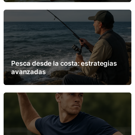
i
o
n
Pesca desde la costa: estrategias
avanzadas