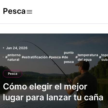
Skip
to
Pesca
content
Jan 24, 2026
punto
entorno
temperatura
top
#
#
estratificación
#
pesca
#
de
#
#
natural
del agua
sub
pesca
Pesca
Cómo elegir el mejor
lugar para lanzar tu caña