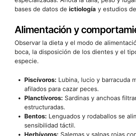
especializadas. Anota la talla, peso y lug
bases de datos de
ictiología
y estudios de
Alimentación y comportami
Observar la dieta y el modo de alimentació
boca, la disposición de los dientes y el t
especie.
Piscívoros:
Lubina, lucio y barracuda 
afilados para cazar peces.
Planctívoros:
Sardinas y anchoas filtra
estructuradas.
Bentos:
Lenguados y rodaballos se ali
sensibilidad táctil.
Herbívoros:
Salemas y salpas rojas co