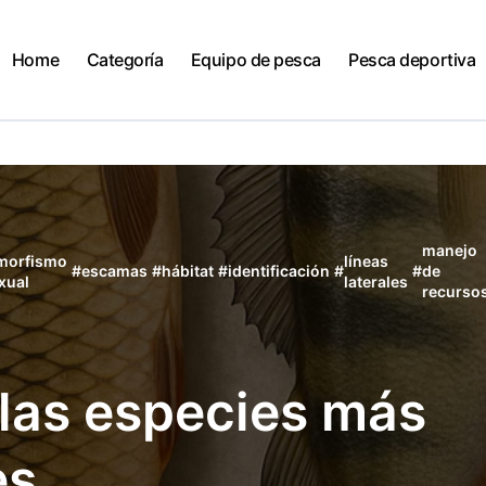
Home
Categoría
Equipo de pesca
Pesca deportiva
manejo
morfismo
líneas
#
escamas
#
hábitat
#
identificación
#
#
de
xual
laterales
recurso
 las especies más
es