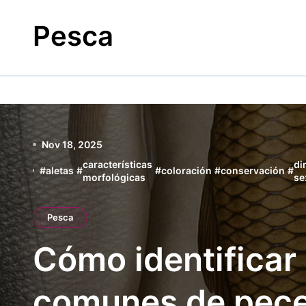
Skip
to
Pesca
content
Nov 18, 2025
características
di
#
aletas
#
#
coloración
#
conservación
#
morfológicas
se
Pesca
Cómo identificar
comunes de pec