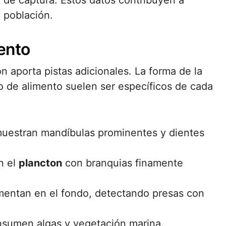
ar de captura. Estos datos contribuyen a
 población.
ento
n aporta pistas adicionales. La forma de la
ipo de alimento suelen ser específicos de cada
muestran mandíbulas prominentes y dientes
n el
plancton
con branquias finamente
mentan en el fondo, detectando presas con
nsumen algas y vegetación marina.