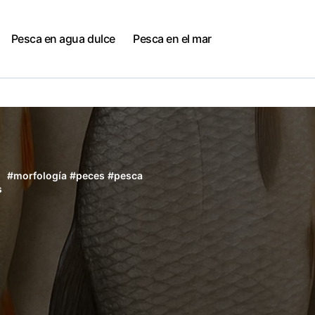
Pesca en agua dulce
Pesca en el mar
#
morfología
#
peces
#
pesca
s