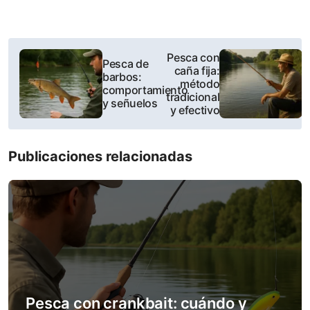
P
Pesca con
Pesca de
caña fija:
o
barbos:
método
comportamiento
tradicional
s
y señuelos
y efectivo
t
Publicaciones relacionadas
n
a
v
i
g
a
Pesca con crankbait: cuándo y