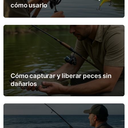
cómo usarlo
t
i
o
n
Cómo capturar y liberar peces sin
dañarlos