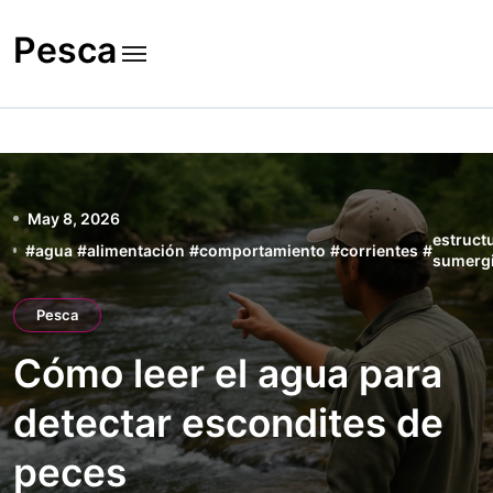
Skip
to
Pesca
content
May 8, 2026
estruct
#
agua
#
alimentación
#
comportamiento
#
corrientes
#
sumerg
Pesca
Cómo leer el agua para
detectar escondites de
peces