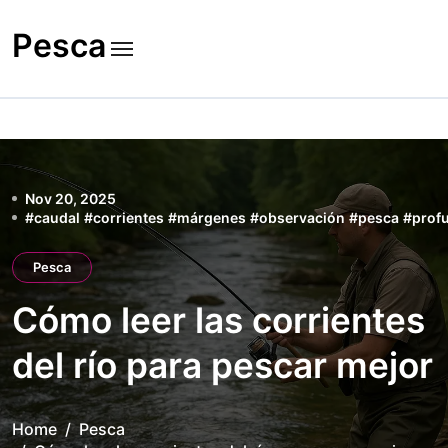
Skip
to
Pesca
content
Nov 20, 2025
#
caudal
#
corrientes
#
márgenes
#
observación
#
pesca
#
prof
Pesca
Cómo leer las corrientes
del río para pescar mejor
Home
Pesca