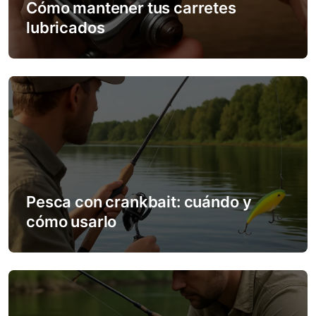
Cómo mantener tus carretes
t
lubricados
i
o
n
Pesca con crankbait: cuándo y
cómo usarlo