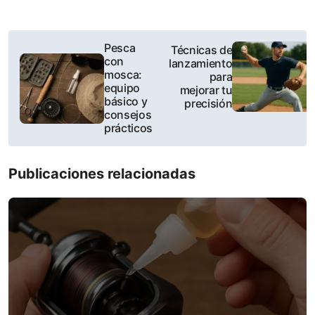
P
Pesca
Técnicas de
con
lanzamiento
o
mosca:
para
equipo
mejorar tu
s
básico y
precisión
consejos
t
prácticos
n
Publicaciones relacionadas
a
v
i
g
a