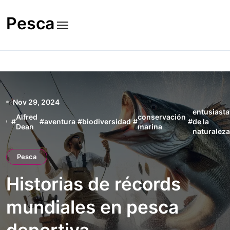
Skip
to
Pesca
content
Nov 29, 2024
entusiasta
Alfred
conservación
#
#
aventura
#
biodiversidad
#
#
de la
Dean
marina
naturalez
Pesca
Historias de récords
mundiales en pesca