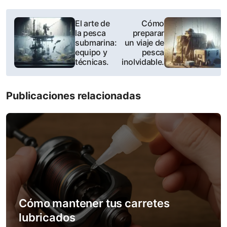
P
El arte de
Cómo
la pesca
preparar
o
submarina:
un viaje de
equipo y
pesca
s
técnicas.
inolvidable.
t
Publicaciones relacionadas
n
a
v
i
g
a
Cómo mantener tus carretes
lubricados
t