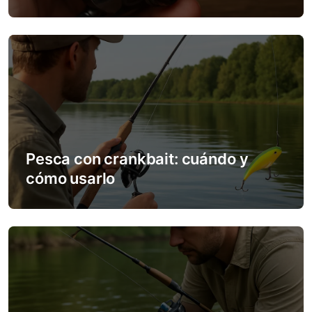
i
o
n
Pesca con crankbait: cuándo y
cómo usarlo