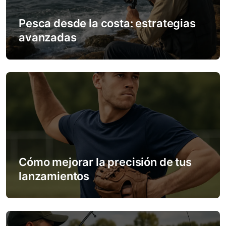
t
Pesca desde la costa: estrategias
avanzadas
i
o
n
Cómo mejorar la precisión de tus
lanzamientos