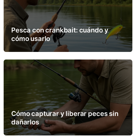
g
a
Pesca con crankbait: cuándo y
t
cómo usarlo
i
o
n
Cómo capturar y liberar peces sin
dañarlos