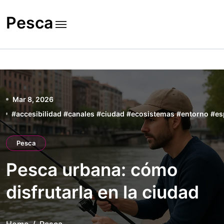
Skip
to
Pesca
content
Mar 8, 2026
#
accesibilidad
#
canales
#
ciudad
#
ecosistemas
#
entorno
#
es
Pesca
Pesca urbana: cómo
disfrutarla en la ciudad