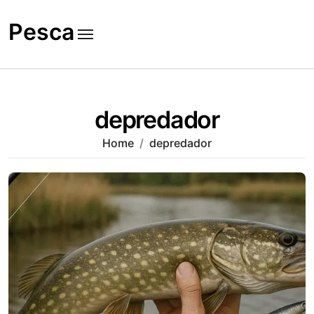
Skip
to
Pesca
content
depredador
Home
depredador