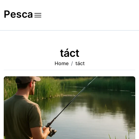
Skip
to
Pesca
content
táct
Home
táct