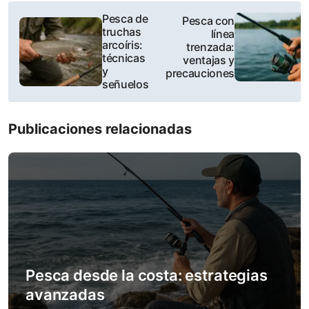
P
Pesca de
Pesca con
truchas
línea
o
arcoíris:
trenzada:
técnicas
ventajas y
s
y
precauciones
señuelos
t
n
Publicaciones relacionadas
a
v
i
g
a
Pesca desde la costa: estrategias
t
avanzadas