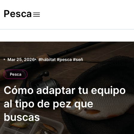
Skip
to
Pesca
content
Mar 25, 2026
#
hábitat
#
pesca
#
señ
Pesca
Cómo adaptar tu equipo
al tipo de pez que
buscas