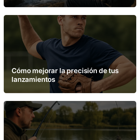
i
o
n
Cómo mejorar la precisión de tus
lanzamientos