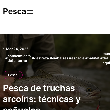
Skip
to
Pesca
content
Mar 24, 2026
man
conocimiento
#
#
destreza
#
embalses
#
especie
#
hábitat
#
del
del entorno
equ
Pesca
Pesca de truchas
arcoíris: técnicas y