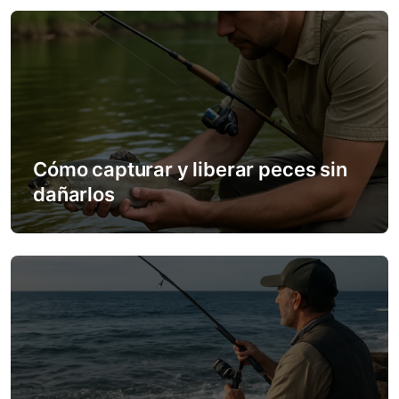
v
i
g
a
t
Cómo capturar y liberar peces sin
dañarlos
i
o
n