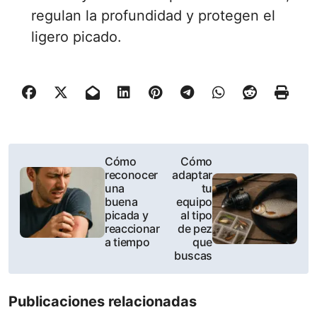
regulan la profundidad y protegen el
ligero picado.
P
Cómo
Cómo
reconocer
adaptar
o
una
tu
buena
equipo
s
picada y
al tipo
reaccionar
de pez
t
a tiempo
que
buscas
n
a
Publicaciones relacionadas