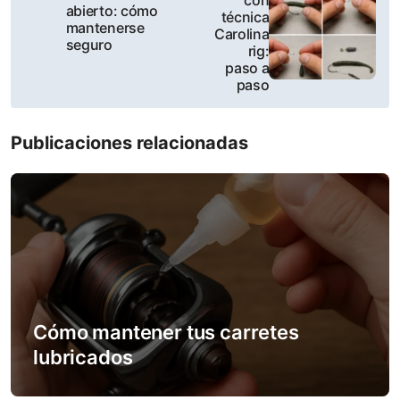
con
o
abierto: cómo
técnica
mantenerse
Carolina
s
seguro
rig:
paso a
t
paso
n
Publicaciones relacionadas
a
v
i
g
a
Cómo mantener tus carretes
t
lubricados
i