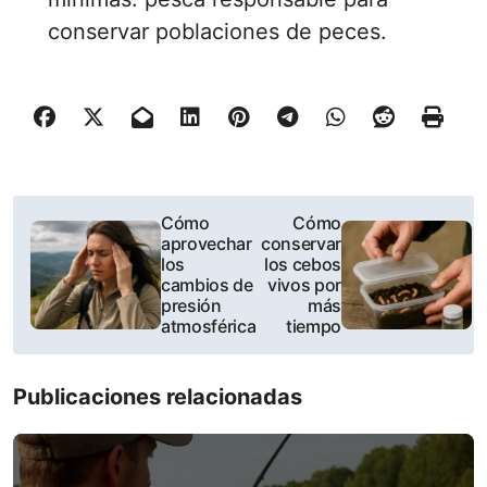
conservar poblaciones de peces.
P
Cómo
Cómo
aprovechar
conservar
o
los
los cebos
cambios de
vivos por
s
presión
más
atmosférica
tiempo
t
n
Publicaciones relacionadas
a
v