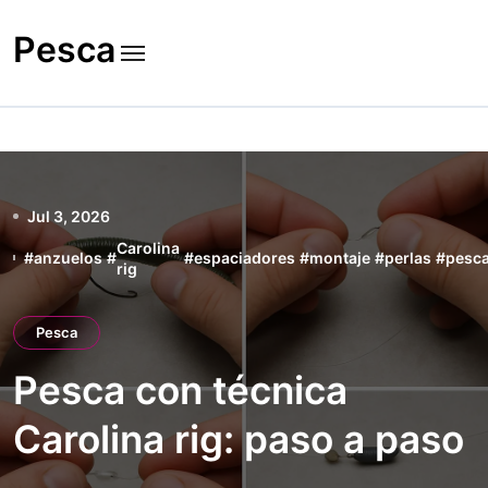
Skip
to
Pesca
content
Jul 3, 2026
Carolina
#
anzuelos
#
#
espaciadores
#
montaje
#
perlas
#
pesc
rig
Pesca
Pesca con técnica
Carolina rig: paso a paso