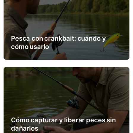
i
g
a
Pesca con crankbait: cuándo y
t
cómo usarlo
i
o
n
Cómo capturar y liberar peces sin
dañarlos