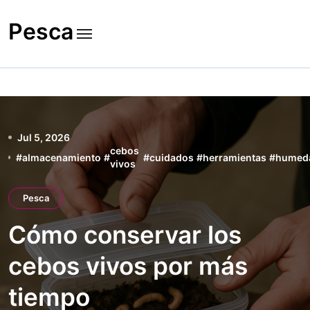
Skip
to
Pesca
content
Jul 5, 2026
cebos
#
almacenamiento
#
#
cuidados
#
herramientas
#
humed
vivos
Pesca
Cómo conservar los
cebos vivos por más
tiempo