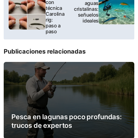
con
aguas
o
técnica
cristalinas:
Carolina
señuelos
s
rig:
ideales
paso a
t
paso
n
Publicaciones relacionadas
a
v
i
g
a
Pesca en lagunas poco profundas:
t
trucos de expertos
i