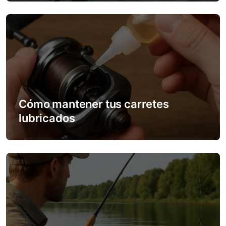
o
n
Cómo mantener tus carretes
lubricados