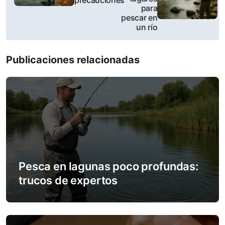
para
t
pescar en
un río
n
a
Publicaciones relacionadas
v
i
g
a
t
Pesca en lagunas poco profundas:
trucos de expertos
i
o