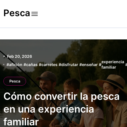
Skip
to
Pesca
content
Feb 20, 2026
experiencia
#
afición
#
cañas
#
carretes
#
disfrutar
#
enseñar
#
familiar
Pesca
Cómo convertir la pesca
en una experiencia
familiar