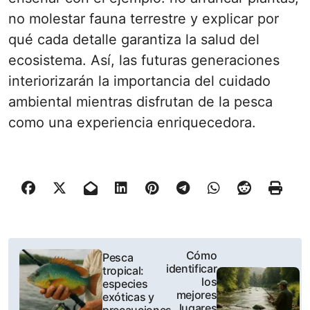
no molestar fauna terrestre y explicar por
qué cada detalle garantiza la salud del
ecosistema. Así, las futuras generaciones
interiorizarán la importancia del cuidado
ambiental mientras disfrutan de la pesca
como una experiencia enriquecedora.
P
Cómo
Pesca
identificar
tropical:
o
los
especies
mejores
exóticas y
s
lugares
precauciones