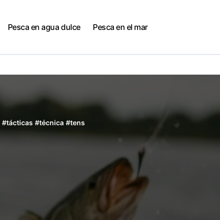
Pesca en agua dulce
Pesca en el mar
#
tácticas
#
técnica
#
tens