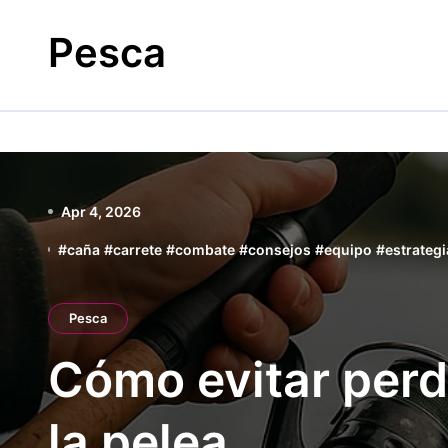
Skip
to
Pesca
content
Apr 4, 2026
#
caña
#
carrete
#
combate
#
consejos
#
equipo
#
estrategi
Pesca
Cómo evitar perd
la pelea