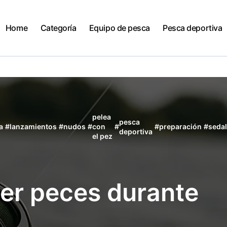
Home
Categoría
Equipo de pesca
Pesca deportiva
pelea
pesca
a
#
lanzamientos
#
nudos
#
con
#
#
preparación
#
sedal
deportiva
el pez
er peces durante