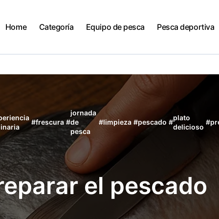
Home
Categoría
Equipo de pesca
Pesca deportiva
jornada
periencia
plato
#
frescura
#
de
#
limpieza
#
pescado
#
#
pr
linaria
delicioso
pesca
reparar el pescado