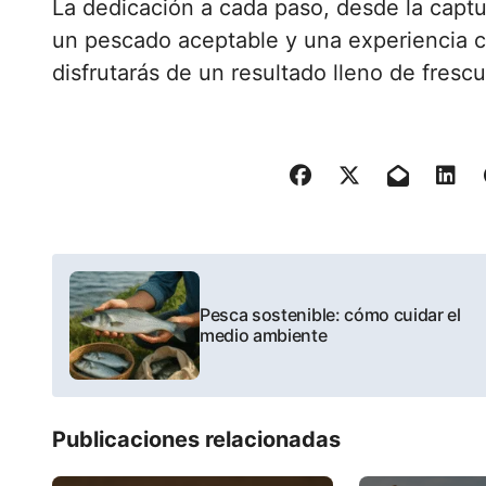
La dedicación a cada paso, desde la captur
un pescado aceptable y una experiencia cu
disfrutarás de un resultado lleno de fresc
P
o
Pesca sostenible: cómo cuidar el
medio ambiente
s
t
Publicaciones relacionadas
n