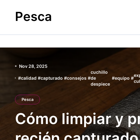
Skip
to
Pesca
content
Nov 28, 2025
cuchillo
ex
#
calidad
#
capturado
#
consejos
#
de
#
equipo
#
cu
despiece
Pesca
Cómo limpiar y p
recién capturado