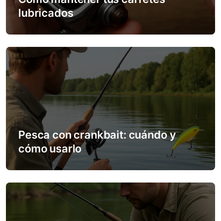
t
lubricados
i
o
n
Pesca con crankbait: cuándo y
cómo usarlo