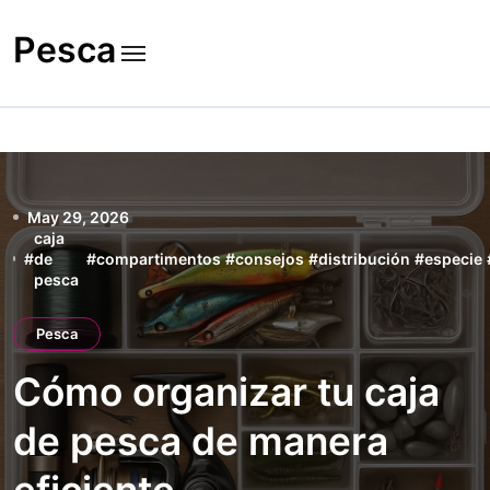
Skip
to
Pesca
content
May 29, 2026
caja
#
de
#
compartimentos
#
consejos
#
distribución
#
especie
pesca
Pesca
Cómo organizar tu caja
de pesca de manera