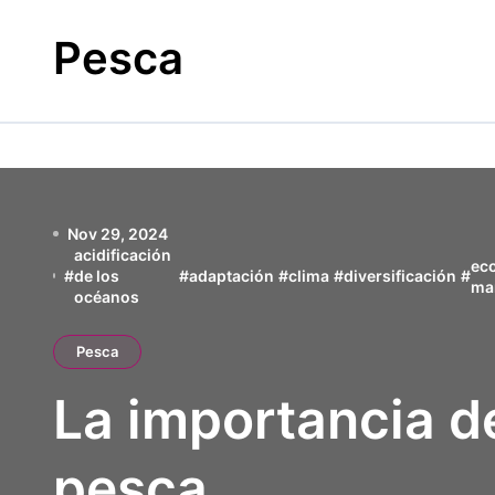
Skip
to
Pesca
content
Nov 29, 2024
acidificación
ec
#
de los
#
adaptación
#
clima
#
diversificación
#
ma
océanos
Pesca
La importancia de
pesca.