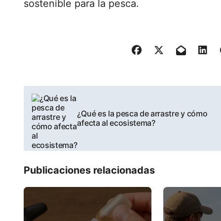
sostenible para la pesca.
P
o
¿Qué es la pesca de arrastre y cómo
afecta al ecosistema?
s
t
Publicaciones relacionadas
n
a
v