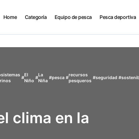
Home
Categoría
Equipo de pesca
Pesca deportiva
osistemas
El
La
recursos
#
#
#
pesca
#
#
seguridad
#
sostenib
rinos
Niño
Niña
pesqueros
l clima en la