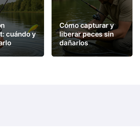
on
Cómo capturar y
t: cuándo y
liberar peces sin
arlo
dañarlos