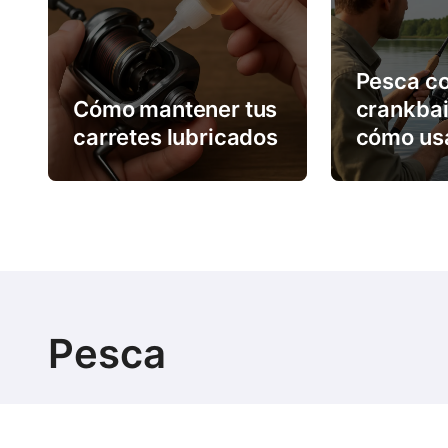
i
g
Pesca c
a
Cómo mantener tus
crankbai
carretes lubricados
cómo us
t
i
o
n
Pesca