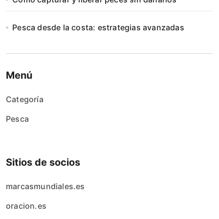
i
Pesca desde la costa: estrategias avanzadas
o
n
Menú
Categoría
Pesca
Sitios de socios
marcasmundiales.es
oracion.es