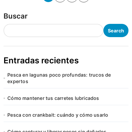
o
Buscar
s
t
Search
s
p
Entradas recientes
a
Pesca en lagunas poco profundas: trucos de
g
expertos
i
Cómo mantener tus carretes lubricados
n
a
Pesca con crankbait: cuándo y cómo usarlo
t
Cómo capturar y liberar peces sin dañarlos