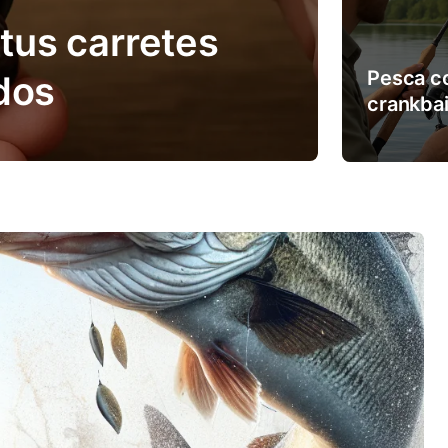
us carretes
Pesca
Pesca c
dos
crankbai
cómo us