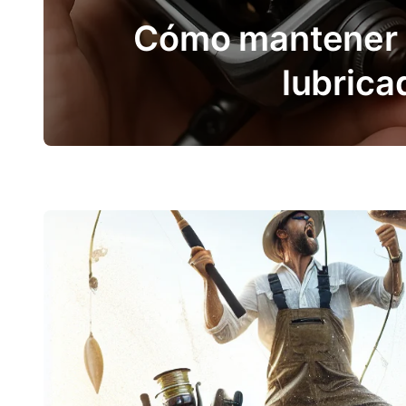
:
Cómo mantener t
lubrica