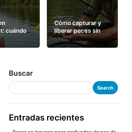
 con crankbait: cuándo 
on
Cómo capturar y
usarlo
t: cuándo y
liberar peces sin
arlo
dañarlos
Buscar
Search
Entradas recientes