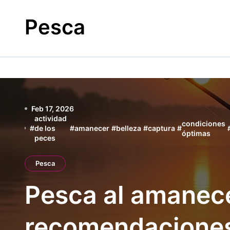
Skip
to
Pesca
content
Feb 17, 2026
actividad
condiciones
#
de los
#
amanecer
#
belleza
#
captura
#
óptimas
peces
Pesca
Pesca al amanece
recomendacione