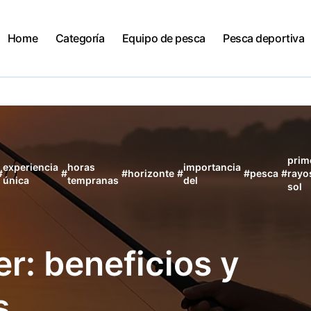
Home
Categoría
Equipo de pesca
Pesca deportiva
prim
experiencia
horas
importancia
#
#
#
horizonte
#
#
pesca
#
rayo
única
tempranas
del
sol
r: beneficios y
s