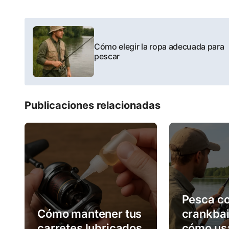
P
o
Cómo elegir la ropa adecuada para
pescar
s
t
Publicaciones relacionadas
n
a
v
i
g
Pesca c
a
Cómo mantener tus
crankbai
carretes lubricados
cómo us