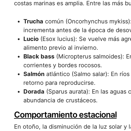
costas marinas es amplia. Entre las más b
Trucha
común (Oncorhynchus mykiss): 
incrementa antes de la época de deso
Lucio
(Esox lucius): Se vuelve más ag
alimento previo al invierno.
Black bass
(Micropterus salmoides): E
corrientes y bordes rocosos.
Salmón
atlántico (Salmo salar): En río
retorno para reproducirse.
Dorada
(Sparus aurata): En las aguas 
abundancia de crustáceos.
Comportamiento estacional
En otoño, la disminución de la luz solar y