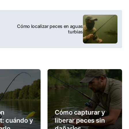
Cómo localizar peces en aguas
turbias
on
Cómo capturar y
t: cuándo y
liberar peces sin
arlo
dañarlos