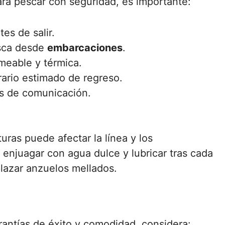
ra pescar con seguridad, es importante:
es de salir.
esca desde
embarcaciones
.
meable y térmica.
orario estimado de regreso.
os de comunicación.
ras puede afectar la línea y los
enjuagar con agua dulce y lubricar tras cada
lazar anzuelos mellados.
rantías de éxito y comodidad, considera: