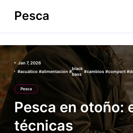
Skip
to
Pesca
content
Jan 7, 2026
black
#
acuático
#
alimentación
#
#
cambios
#
comport
#
d
bass
Pesca
Pesca en otoño: 
técnicas