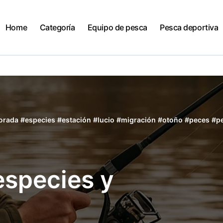
Home
Categoría
Equipo de pesca
Pesca deportiva
orada
#
especies
#
estación
#
lucio
#
migración
#
otoño
#
peces
#
p
especies y