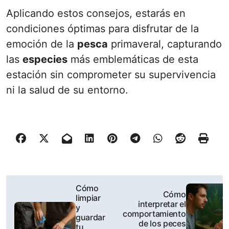
Aplicando estos consejos, estarás en
condiciones óptimas para disfrutar de la
emoción de la
pesca
primaveral, capturando
las
especies
más emblemáticas de esta
estación sin comprometer su supervivencia
ni la salud de su entorno.
P
Cómo
Cómo
limpiar
o
interpretar el
y
comportamiento
guardar
s
de los peces
tu