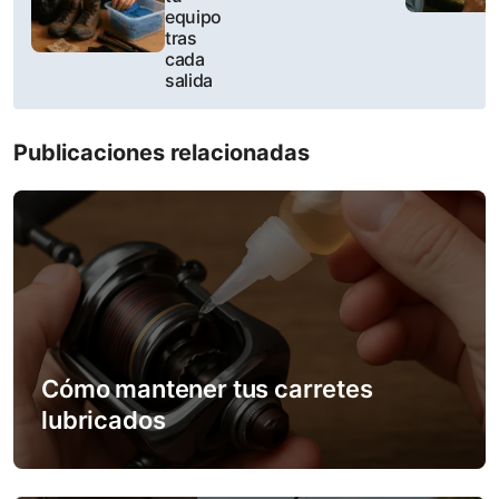
equipo
t
tras
cada
n
salida
a
Publicaciones relacionadas
v
i
g
a
t
Cómo mantener tus carretes
i
lubricados
o
n