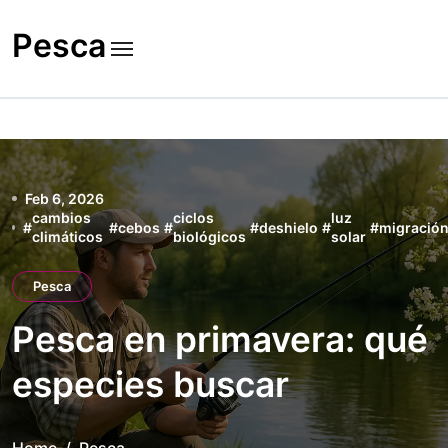
Skip
to
Pesca
content
Feb 6, 2026
cambios
ciclos
luz
#
#
cebos
#
#
deshielo
#
#
migració
climáticos
biológicos
solar
Pesca
Pesca en primavera: qué
especies buscar