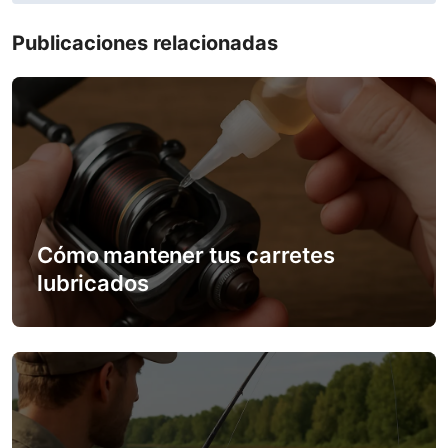
n
Publicaciones relacionadas
a
v
i
g
a
Cómo mantener tus carretes
t
lubricados
i
o
n