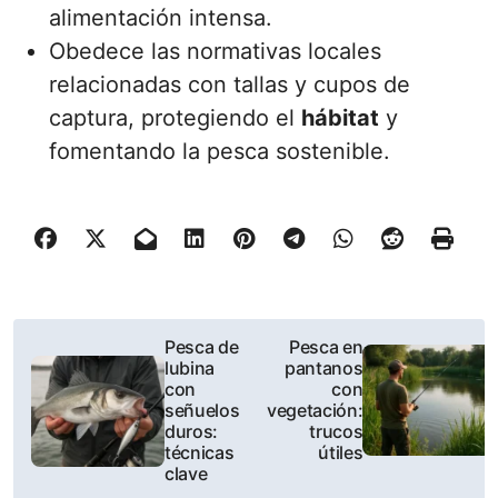
alimentación intensa.
Obedece las normativas locales
relacionadas con tallas y cupos de
captura, protegiendo el
hábitat
y
fomentando la pesca sostenible.
P
Pesca de
Pesca en
lubina
pantanos
o
con
con
señuelos
vegetación:
s
duros:
trucos
técnicas
útiles
t
clave