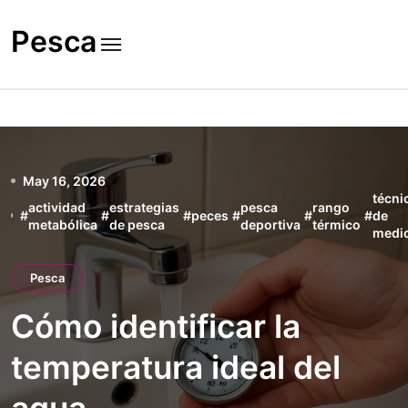
Skip
to
Pesca
content
May 16, 2026
técni
actividad
estrategias
pesca
rango
#
#
#
peces
#
#
#
de
metabólica
de pesca
deportiva
térmico
medi
Pesca
Cómo identificar la
temperatura ideal del