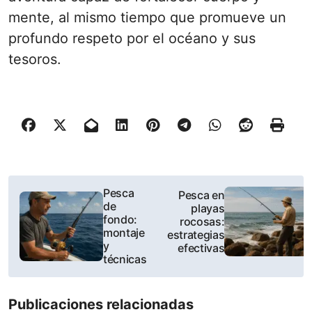
mente, al mismo tiempo que promueve un
profundo respeto por el océano y sus
tesoros.
P
Pesca
Pesca en
de
playas
o
fondo:
rocosas:
montaje
estrategias
s
y
efectivas
técnicas
t
n
Publicaciones relacionadas