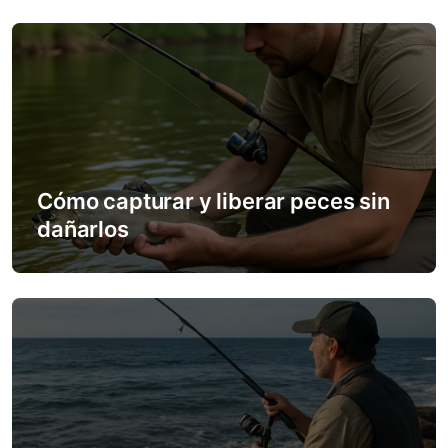
a
v
i
g
a
Cómo capturar y liberar peces sin
t
dañarlos
i
o
n