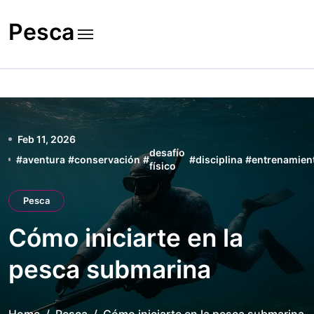
Skip
to
Pesca
content
Feb 11, 2026
desafío
#
aventura
#
conservación
#
#
disciplina
#
entrenamien
físico
Pesca
Cómo iniciarte en la
pesca submarina