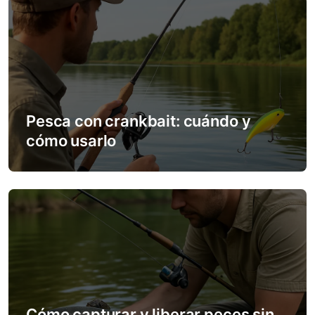
a
v
i
g
a
Pesca con crankbait: cuándo y
cómo usarlo
t
i
o
n
Cómo capturar y liberar peces sin