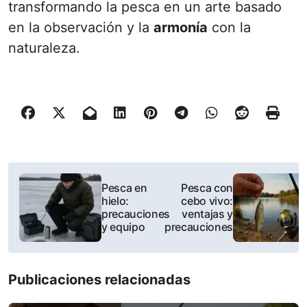
transformando la pesca en un arte basado
en la observación y la
armonía
con la
naturaleza.
P
Pesca en
Pesca con
o
hielo:
cebo vivo:
precauciones
ventajas y
s
y equipo
precauciones
t
Publicaciones relacionadas
n