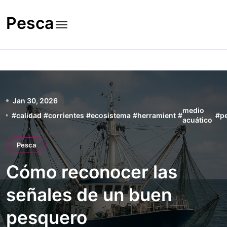
Skip
to
Pesca
content
Jan 30, 2026
medio
#
calidad
#
corrientes
#
ecosistema
#
herramient
#
#
p
acuático
Pesca
Cómo reconocer las
señales de un buen
pesquero