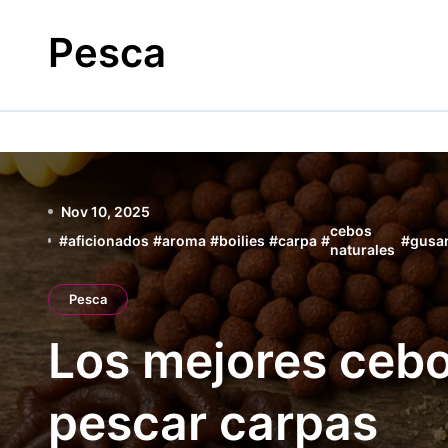
Skip
to
Pesca
content
Nov 10, 2025
cebos
#
aficionados
#
aroma
#
boilies
#
carpa
#
#
gusa
naturales
Pesca
Los mejores cebo
pescar carpas