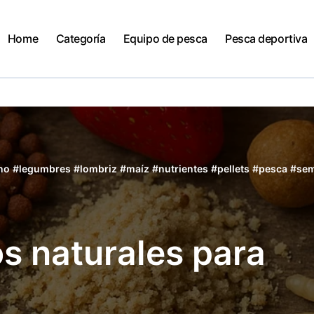
Home
Categoría
Equipo de pesca
Pesca deportiva
no
#
legumbres
#
lombriz
#
maíz
#
nutrientes
#
pellets
#
pesca
#
sem
s naturales para